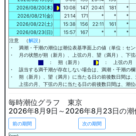
2026/08/20(木)
10:08
147
20:41
181
*
2026/08/21(金)
21:14
171
*
*
*
2026/08/22(土)
15:38
156
22:11
161
*
2026/08/23(日)
15:57
167
*
*
*
注意 （
解説
）
・ 満潮・干潮の潮位は
潮位表基準面上の値
（単位：セン
・ 月の状態が朔（新月）、上弦の月、望（満月）、下弦
： 朔（新月）
： 上弦
・ 該当する満干潮が存在しない場合は、満潮・干潮の欄
・ 朔（新月）、望（満月）に当たる日の前後数日間は、
上弦の月、下弦の月に当たる日の前後数日間は、潮位
毎時潮位グラフ 東京
2026年8月9日～2026年8月23日の
前の期間
次の期間