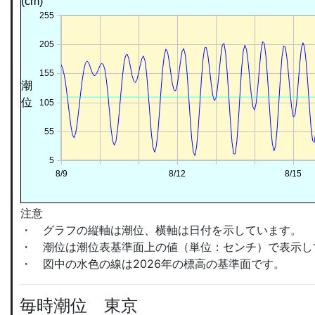
(cm)
255
205
155
潮
位
105
55
5
8/9
8/12
8/15
注意
・ グラフの縦軸は潮位、横軸は日付を示しています。
・ 潮位は
潮位表基準面上の値
（単位：センチ）で表示し
・ 図中の水色の線は2026年の標高の基準面です。
毎時潮位 東京