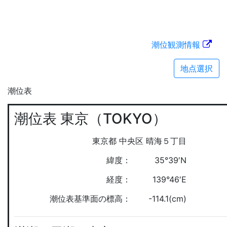
潮位観測情報
地点選択
潮位表
潮位表 東京（TOKYO）
東京都 中央区 晴海５丁目
緯度：
35°39′N
経度：
139°46′E
潮位表基準面の標高：
-114.1(cm)