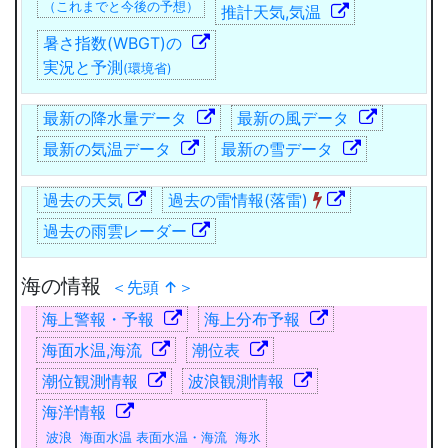
（これまでと今後の予想）
推計天気,気温
暑さ指数(WBGT)の
実況と予測
(環境省)
最新の降水量データ
最新の風データ
最新の気温データ
最新の雪データ
過去の天気
過去の雷情報(落雷)
過去の雨雲レーダー
海の情報
＜先頭 ↑＞
海上警報・予報
海上分布予報
海面水温,海流
潮位表
潮位観測情報
波浪観測情報
海洋情報
波浪 海面水温 表面水温・海流 海氷