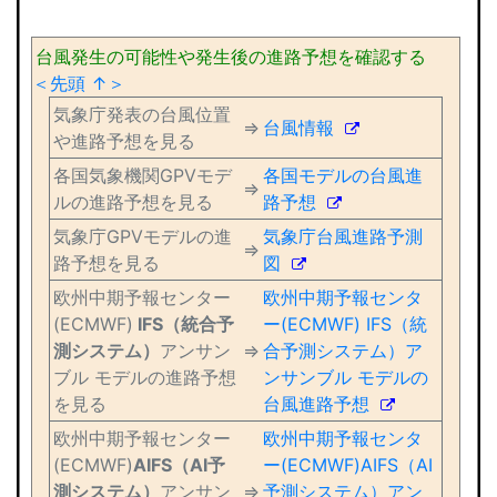
台風発生の可能性や発生後の進路予想を確認する
＜先頭 ↑＞
気象庁発表の台風位置
⇒
台風情報
や進路予想を見る
各国気象機関GPVモデ
各国モデルの台風進
⇒
ルの進路予想を見る
路予想
気象庁GPVモデルの進
気象庁台風進路予測
⇒
路予想を見る
図
欧州中期予報センター
欧州中期予報センタ
(ECMWF)
IFS（統合予
ー(ECMWF) IFS（統
測システム）
アンサン
⇒
合予測システム）ア
ブル モデルの進路予想
ンサンブル モデルの
を見る
台風進路予想
欧州中期予報センター
欧州中期予報センタ
(ECMWF)
AIFS（AI予
ー(ECMWF)AIFS（AI
測システム）
アンサン
⇒
予測システム）アン