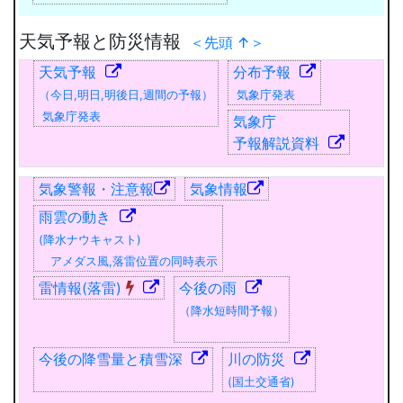
天気予報と防災情報
＜先頭 ↑＞
天気予報
分布予報
（今日,明日,明後日,週間の予報）
気象庁発表
気象庁発表
気象庁
予報解説資料
気象警報・注意報
気象情報
雨雲の動き
(降水ナウキャスト)
アメダス風,落雷位置の同時表示
雷情報(落雷)
今後の雨
（降水短時間予報）
今後の降雪量と積雪深
川の防災
(国土交通省)