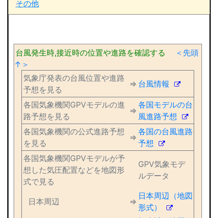
その他
台風発生時,接近時の位置や進路を確認する
＜先頭
↑＞
気象庁発表の台風位置や進路
⇒
台風情報
予想を見る
各国気象機関GPVモデルの進
各国モデルの台
⇒
路予想を見る
風進路予想
各国気象機関の公式進路予想
各国の台風進路
⇒
を見る
予想
各国気象機関GPVモデルが予
GPV気象モデ
想した気圧配置などを地図形
ルデータ
式で見る
日本周辺（地図
日本周辺
⇒
形式）