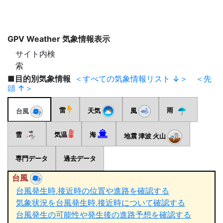
GPV Weather 気象情報表示
サイト内検
索
■目的別気象情報
＜すべての気象情報リスト ↓＞
＜先
頭 ↑＞
雨
雷
天気
風
台風
雪
気温
海
地震 津波 火山
専門データ
過去データ
台風
台風発生時,接近時の位置や進路を確認する
気象状況を台風発生時,接近時について確認する
台風発生の可能性や発生後の進路予想を確認する