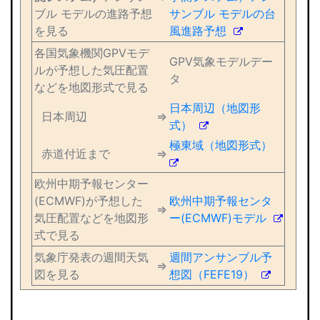
ブル モデルの進路予想
サンブル モデルの台
を見る
風進路予想
各国気象機関GPVモデ
GPV気象モデルデー
ルが予想した気圧配置
タ
などを地図形式で見る
日本周辺（地図形
日本周辺
⇒
式）
極東域（地図形式）
赤道付近まで
⇒
欧州中期予報センター
(ECMWF)が予想した
欧州中期予報センタ
⇒
気圧配置などを地図形
ー(ECMWF)モデル
式で見る
気象庁発表の週間天気
週間アンサンブル予
⇒
図を見る
想図（FEFE19）