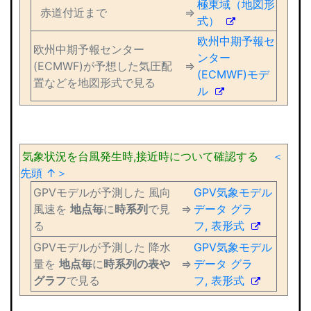
極東域（地図形
赤道付近まで
⇒
式）
欧州中期予報セ
欧州中期予報センター
ンター
(ECMWF)が予想した気圧配
⇒
(ECMWF)モデ
置などを地図形式で見る
ル
気象状況を台風発生時,接近時について確認する
＜
先頭 ↑＞
GPVモデルが予測した 風向
GPV気象モデル
風速を
地点毎
に
時系列
で見
⇒
データ グラ
る
フ, 表形式
GPVモデルが予測した 降水
GPV気象モデル
量を
地点毎
に
時系列の表や
⇒
データ グラ
グラフ
で見る
フ, 表形式