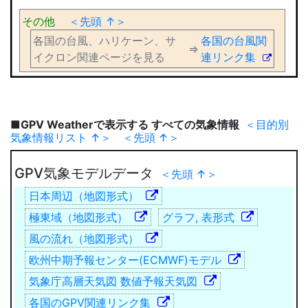
その他
＜先頭 ↑＞
各国の台風、ハリケーン、サ
各国の台風関
⇒
イクロン関連ページを見る
連リンク集
■GPV Weatherで表示する すべての気象情報
＜目的別
気象情報リスト ↑＞
＜先頭 ↑＞
GPV気象モデルデータ
＜先頭 ↑＞
日本周辺（地図形式）
極東域（地図形式）
グラフ, 表形式
風の流れ（地図形式）
欧州中期予報センター(ECMWF)モデル
気象庁高層天気図 数値予報天気図
各国のGPV関連リンク集