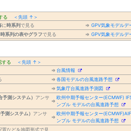
する
＜先頭 ↑＞
毎
に
時系列
で見る
⇒
GPV気象モデルデ
に
時系列の表やグラフ
で見る
⇒
GPV気象モデルデ
認する
＜先頭 ↑＞
⇒
台風情報
る
⇒
各国モデルの台風進路予想
⇒
気象庁台風進路予測図
統合予測システム）
アンサ
欧州中期予報センター(ECMWF) 
⇒
ンブル モデルの台風進路予想
AI予測システム）
アンサ
欧州中期予報センター(ECMWF)A
⇒
ンブル モデルの台風進路予想
配置などを地図形式で見