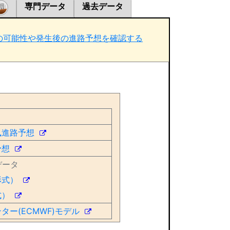
専門データ
過去データ
の可能性や発生後の進路予想を確認する
風進路予想
予想
データ
形式）
式）
ター(ECMWF)モデル