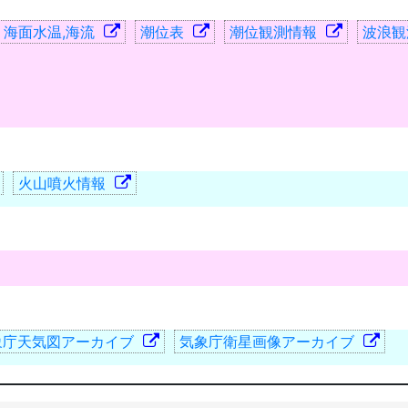
海面水温,海流
潮位表
潮位観測情報
波浪
火山噴火情報
象庁天気図アーカイブ
気象庁衛星画像アーカイブ