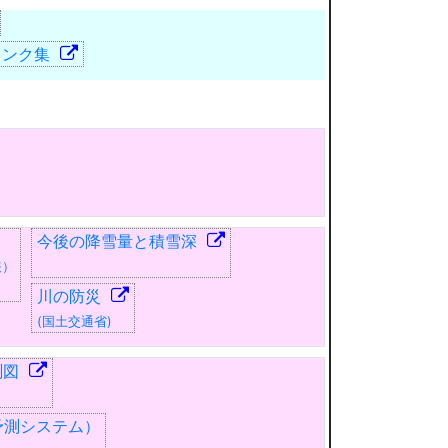
リンク集
今後の降雪量と積雪深
報）
川の防災
(国土交通省)
測図
I予測システム）