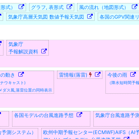
図形式）
グラフ, 表形式
風の流れ（地図形式）
気象庁高層天気図 数値予報天気図
各国のGPV関連
気象庁
予報解説資料
雲の動き
雷情報(落雷)
今後の雨
水ナウキャスト)
（降水短時間予
ダス風,落雷位置の同時表示
各国モデルの台風進路予想
気象庁台風進路予
統合予測システム）
欧州中期予報センター(ECMWF)AIFS（A