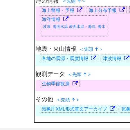
海の情報
＜先頭 ↑＞
海上警報・予報
海上分布予報
海洋情報
波浪 海面水温 表面水温・海流 海氷
地震・火山情報
＜先頭 ↑＞
各地の震源・震度情報
津波情報
観測データ
＜先頭 ↑＞
生物季節観測
その他
＜先頭 ↑＞
気象庁XML形式電文アーカイブ
気