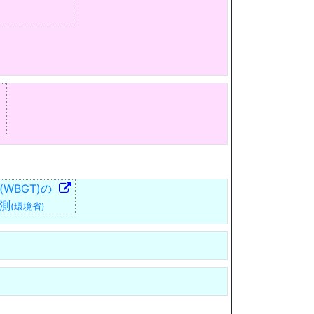
）
(WBGT)の
測
(環境省)