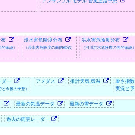
アンサンブル モデル 台風進路予想
分布
浸水害危険度分布
洪水害危険度分布
面的確認）
（浸水害危険度の面的確認）
（河川洪水危険度の面的確認
ーダー
アメダス
推計天気,気温
暑さ指数
実況と予
でと今後の予想）
タ
最新の気温データ
最新の雪データ
過去の雨雲レーダー