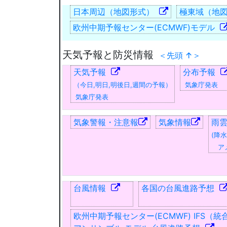
日本周辺（地図形式）
極東域（地
欧州中期予報センター(ECMWF)モデル
天気予報と防災情報
＜先頭 ↑＞
天気予報
分布予報
（今日,明日,明後日,週間の予報）
気象庁発表
気象庁発表
気象警報・注意報
気象情報
雨
(降
アメ
台風情報
各国の台風進路予想
欧州中期予報センター(ECMWF) IFS（