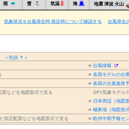
雨
雪
気温
海
地震 津波 火山
気象状況を台風発生時,接近時について確認する
台風発生
＜先頭 ↑＞
⇒
台風情報
る
⇒
各国モデルの台
⇒
各国の台風進路
配置などを地図形式で見る
GPV気象モデル
⇒
日本周辺（地図
⇒
極東域（地図形
した気圧配置などを地図形式で見る
⇒
欧州中期予報セン