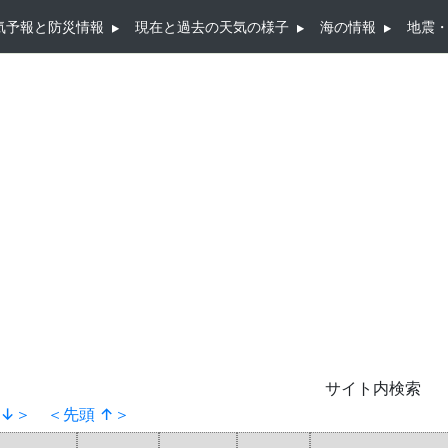
気予報と防災情報
現在と過去の天気の様子
海の情報
地震
サイト内検索
 ↓＞
＜先頭 ↑＞