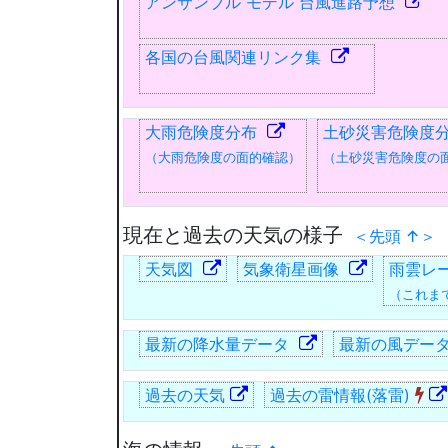
アンサンブル モデル 台風進路予想
各国の台風関連リンク集
大雨危険度分布
土砂災害危険度
（大雨危険度の面的確認）
（土砂災害危険度の
現在と過去の天気の様子
＜先頭 ↑＞
天気図
気象衛星画像
雨雲レ
（これま
最新の降水量データ
最新の風デー
過去の天気
過去の雷情報(落雷)