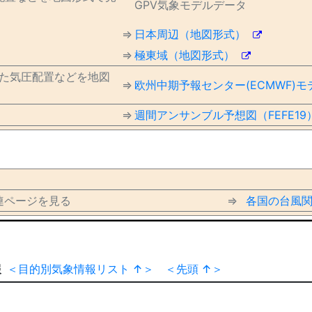
GPV気象モデルデータ
⇒
日本周辺（地図形式）
⇒
極東域（地図形式）
した気圧配置などを地図
⇒
欧州中期予報センター(ECMWF)
⇒
週間アンサンブル予想図（FEFE1
連ページを見る
⇒
各国の台風
報
＜目的別気象情報リスト ↑＞
＜先頭 ↑＞